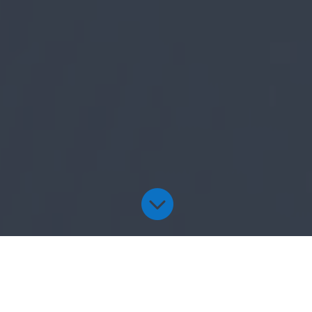

Les alteracions del son poden derivar cap a
trastorns durant el dia que, a més de