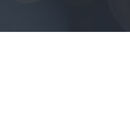
c (TPET)
es caracteritza
nsa com a conseqüència
e ha posat en perill la
ersones. Són exemples
s incendis o inundacions,
ues amb molta violència,