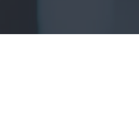
El
Trastorn per Estrès Posttraumàti
per una reacció d’estrès molt inte
d’una vivència molt traumàtica o qu
pròpia integritat o la d’altres p
habituals els accidents de trànsit, el
les violacions o les agressions físiq
els atracaments, o altres.