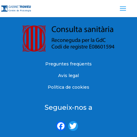
Preguntes freqüents
Avis legal
Política de cookies
Segueix-nos a
F
T
a
w